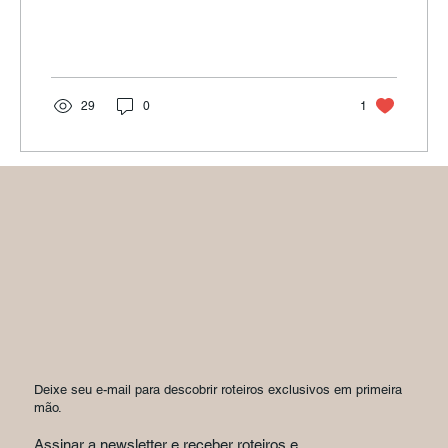
29
0
1
Deixe seu e-mail para descobrir roteiros exclusivos em primeira
mão.
Assinar a newsletter e receber roteiros e